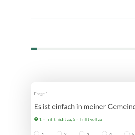
0%
Sie haben 0% dieser Umfrage fertiggestellt.
Frage 1
Es ist einfach in meiner Gemein
1 = Trifft nicht zu, 5 = Trifft voll zu
1
2
3
4
5